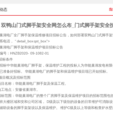
动态
当
双鸭山门式脚手架安全网怎么布_门式脚手架安全
巢湖电厂全厂脚手架保温维修项目招标公告，如何部署双鸭山
门式脚手架
电话， “ detail_box qst_box”>
巢湖电厂脚手架和保温维护项目招标公告
号：HNZB2020- 09-1082-01
 招标条件
招标中华能巢湖电厂脚手架，保温维护工程的投标人为华能巢湖发电有限
已准备好招标。 华能巢湖电厂的脚手架和保温维护项目现已开始招标。
 项目概况及招标范围
1项目名称：华能巢湖电厂脚手架及保温工程。
2施工地点：安徽省巢湖市。
3招标范围：华能巢湖电厂的整个厂房脚手架及保温维护项目的招标范围包
班大楼区域和安和公司区域， D级及以下级别的设备的日常维护可消除
辅助设备的脚手架架设以及保温维护。 维护C级及以上等级和检查炉水