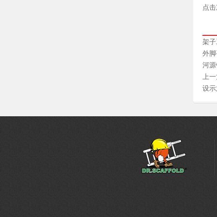
点击
架子
外脚
河源
上一
设示