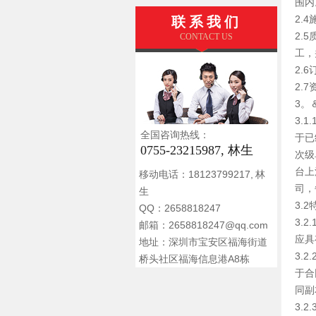
围内
2.
联系我们
2.
CONTACT US
工，
2.
2.
3。
3.
全国咨询热线：
于已
0755-23215987, 林生
次级
台上
移动电话：18123799217, 林
司，
生
3.
QQ：2658818247
3.
邮箱：2658818247@qq.com
应具
地址：深圳市宝安区福海街道
3.
桥头社区福海信息港A8栋
于合
同副
3.2