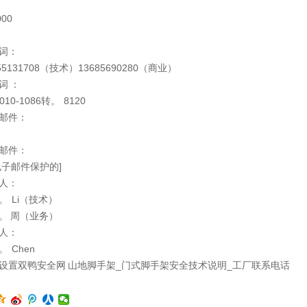
000
词：
55131708（技术）13685690280（商业）
词 ：
-010-1086转。 8120
邮件：
邮件：
电子邮件保护的]
人：
。 Li（技术）
。 周（业务）
人：
。 Chen
设置双鸭安全网 山地脚手架_门式脚手架安全技术说明_工厂联系电话