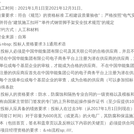
。
4施工时间：2021年1月1日至2021年12月31日。
5质量要求：符合《规范》的资格标准 工程建设质量验收”； 严格按照“电
并符合“建筑施工扣环”“单件式
钢管脚手架
安全技术规范”的规定
6订约方式：人工和材料
7资金来源：自筹
＆nbsp; 投标人资格要求 3.1通用术语
1.1投标人必须是中国华能集团有限公司及其关联公司的合格供应商，并且不
经在中国华能集团有限公司电子商务平台上注册为潜在供应商的供应商，
单位或每个基层企业的审核，才能成为合格的供应商。 不在中国华能集
注册的供应商应首先在中国华能集团公司的电子商务平台上注册为潜在供
每个次级单位或每个基层企业的审查，成为合格的供应商（可以参加招标
2特殊条款
2.1投标人的资格要求：防水，防腐蚀和隔热专业合同的一级资格以及模板
有由国家主管部门签发的专门的上升和勃起操作操作证书（至少应提供1
2.2投标人应具备的绩效要求：投标人在过去3年（从2017年1月1日到现
同签订 时间）对于容量为600兆瓦（或更高）的火电厂，其防腐和保温
本（包括首页，签名和盖章页以及反映以下内容的关键页） 必须提供合
.3项目经理资格的要求：＆nb流程sp; ////。