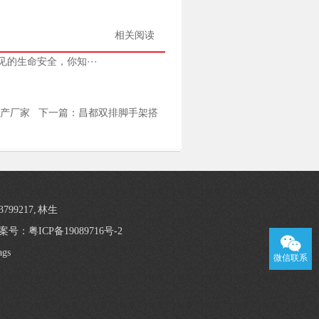
相关阅读
的生命安全，你知···
生产厂家
下一篇：
昌都双排脚手架搭
3799217, 林生
案号：粤ICP备19089716号-2
ags
微信联系