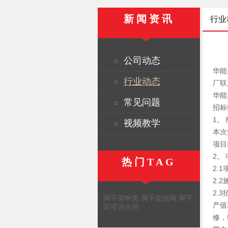
新闻资讯
行业
公司动态
华能
行业动态
厂联系
华能
常见问题
招标编
1。
视频教学
本次
项目
2。
热门TAG
2.
2.
2.
脚手架种类
脚手架挑网
脚手
产值
架搭设合同
修，