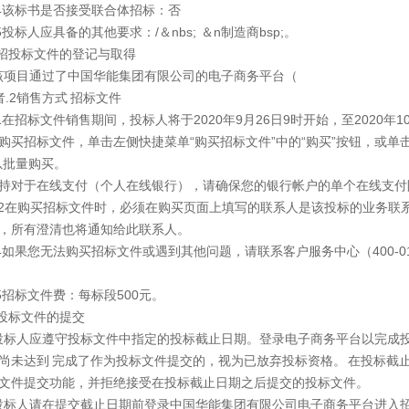
2.4该标书是否接受联合体招标：否
2.5投标人应具备的其他要求：/＆nbs; ＆n制造商bsp;。
 招投标文件的登记与取得
1该项目通过了中国华能集团有限公司的电子商务平台（
者.2销售方式 招标文件
2.1在招标文件销售期间，投标人将于2020年9月26日9时开始，至2020年1
购买招标文件，单击左侧快捷菜单“购买招标文件”中的“购买”按钮，或单击
以批量购买。
持对于在线支付（个人在线银行），请确保您的银行帐户的单个在线支付
2.2在购买招标文件时，必须在购买页面上填写的联系人是该投标的业务联
，所有澄清也将通知给此联系人。
2.4如果您无法购买招标文件或遇到其他问题，请联系客户服务中心（400-010
2.5招标文件费：每标段500元。
 投标文件的提交
1投标人应遵守投标文件中指定的投标截止日期。登录电子商务平台以完成
尚未达到 完成了作为投标文件提交的，视为已放弃投标资格。 在投标截
文件提交功能，并拒绝接受在投标截止日期之后提交的投标文件。
2投标人请在提交截止日期前登录中国华能集团有限公司电子商务平台进入