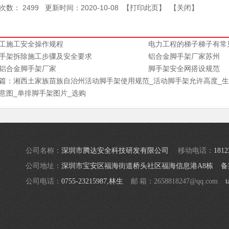
次数：
2499
更新时间：2020-10-08 【
打印此页
】 【
关闭
】
工施工安全操作规程
电力工程的梯子梯子有常见
手架拆除施工步骤及安全要求
铝合金脚手架厂家苏州
铝合金脚手架厂家
脚手架安全网搭设规范
篇：
湘西土家族苗族自治州活动脚手架使用规范_活动脚手架允许高度_
意图_单排脚手架图片_选购
公司名称：
深圳市腾达安全科技研发有限公司
移动电话：
1812
公司地址：
深圳市宝安区福海街道桥头社区福海信息港A8栋
备
公司电话：
0755-23215987,林生
邮 箱：2658818247@qq.com
t