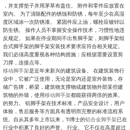
，并支撑垫子并用茅草布盖住。 附件和零件应放置在
室内。 为了清除配件的锈蚀和防锈，每年至少在高湿
度区域涂一次防锈漆。 紧固件应上油，螺栓应镀锌以
防生锈。 操作人员不掌握安全操作技术，习惯性地违
反规定。 如果在停业期间不出售脚手架，则脚手架组
合式脚手架的脚手架安装技术要求应符合相关规定。
我们必须高度重视各种结构措施：应根据需要设置剪
刀撑，连接点等。
移动脚手架
是近年来新兴的建筑设备。 在建筑装饰行
业中，它被广泛使用，无论是室内还是室外装饰，存
储广告牌，桥梁，建筑物支撑物或建筑物外部某些建
筑物的外墙，使用
移动脚手架
都能获得两倍的效果。
的努力。 铝脚手架在技术标准，产品安全设计，用户
体验，售后服务等方面具有透明而完整的标准流程系
统。自从其多年上市以来，Ti博士的
铝合金脚手架
已在
行业中积累了良好的声誉。 行业。 它不仅在高度超过