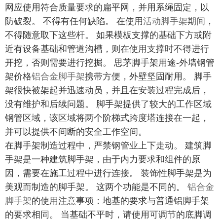
网应使用符合质量要求的扁平网，并用系绳固定，以
防破裂。 不得有任何缺陷。 在使用
活动脚手架
期间，
不得随意取下这些杆。 如果模板支撑的基础下方或附
近有设备基础和管道沟槽，则在使用支撑时不得进行
开挖，否则需要进行挖掘。 思茅脚手架用途-外墙钢管
架价格
铝合金脚手架
携带方便，外壁坚固耐用。 脚手
架很快被架起并迅速动员，并且在安装过程完成后，
没有维护和后续问题。 脚手架提供了较大的工作区域
钢管区域，该区域将两个阶梯式跨度塔连接在一起，
并可以提供不间断的安全工作空间。
在脚手架制造过程中，严禁钢管业上下走动。 建筑脚
手架是一种建筑脚手架，由于内力要求和组件的原
因，需要在施工过程中进行连接。 装饰性脚手架是为
美观而制造的脚手架。 这两个功能是不同的。
铝合金
脚手架
的使用注意事项：地基的要求与普通铝脚手架
的要求相同。 当基础不平时，请使用可调节的底脚调