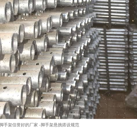
脚手架信誉好的厂家 -脚手架悬挑搭设规范