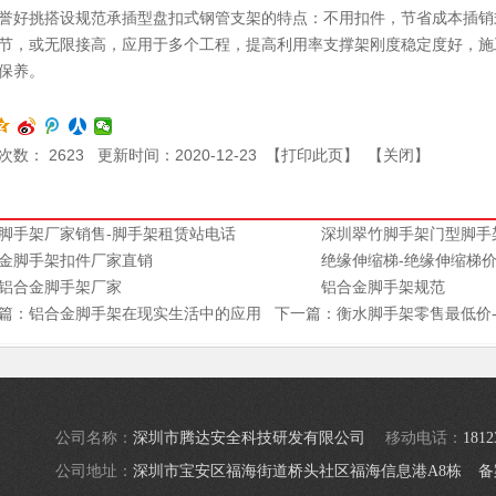
誉好挑搭设规范承插型盘扣式钢管支架的特点：不用扣件，节省成本插销
节，或无限接高，应用于多个工程，提高利用率支撑架刚度稳定度好，施
保养。
次数：
2623
更新时间：2020-12-23 【
打印此页
】 【
关闭
】
脚手架厂家销售-脚手架租赁站电话
深圳翠竹脚手架门型脚手架
金脚手架扣件厂家直销
绝缘伸缩梯-绝缘伸缩梯价格
铝合金脚手架厂家
铝合金脚手架规范
篇：
铝合金脚手架在现实生活中的应用
下一篇：
衡水脚手架零售最低价
公司名称：
深圳市腾达安全科技研发有限公司
移动电话：
1812
公司地址：
深圳市宝安区福海街道桥头社区福海信息港A8栋
备