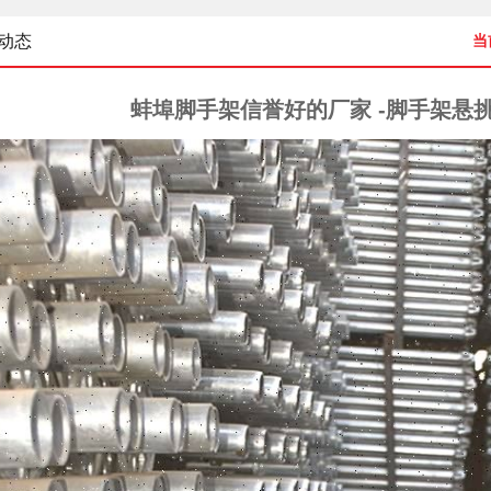
动态
当
蚌埠脚手架信誉好的厂家 -脚手架悬