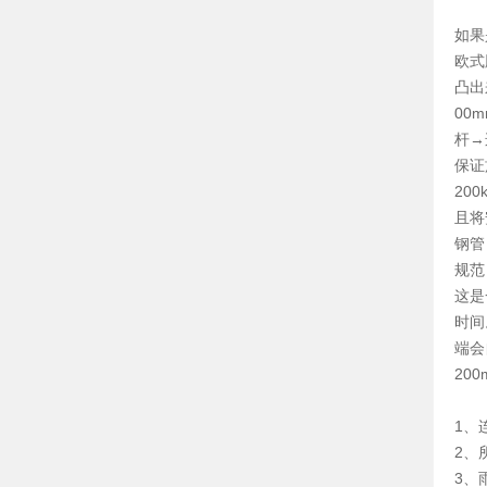
如果
欧式
凸出
00
杆→
保证
20
且将
钢管
规范
这是
时间
端会
20
1、
2、
3、