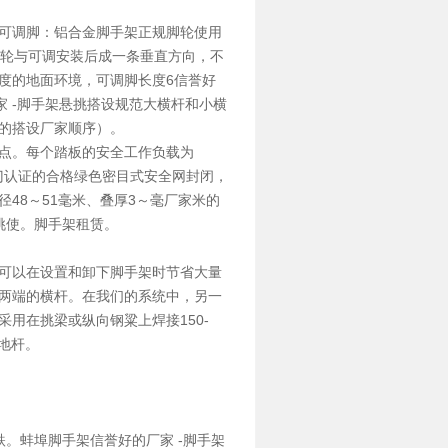
可调脚：
铝合金脚手架
正规脚轮使用
脚轮与可调安装后成一条垂直方向，不
度的地面环境，可调脚长度6信誉好
厂家 -脚手架悬挑搭设规范大横杆和小横
的搭设厂家顺序）。
点。每个踏板的安全工作负载为
管部门认证的合格绿色密目式安全网封闭，
径48～51毫米、叠厚3～毫厂家米的
挑使。
脚手架租赁
。
可以在设置和卸下脚手架时节省大量
两端的横杆。在我们的系统中，另一
用在挑梁或纵向钢粱上焊接150-
扫地杆。
。蚌埠脚手架信誉好的厂家 -脚手架