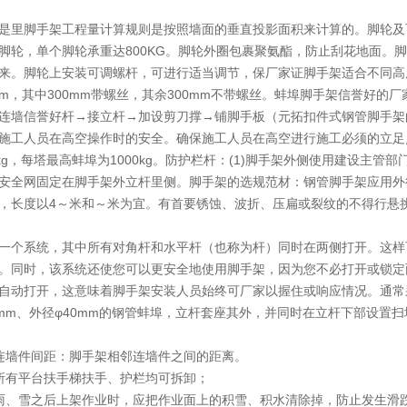
是里脚手架工程量计算规则是按照墙面的垂直投影面积来计算的。脚轮及
脚轮，单个脚轮承重达800KG。脚轮外圈包裹聚氨酯，防止刮花地面。
来。脚轮上安装可调螺杆，可进行适当调节，保厂家证脚手架适合不同高
mm，其中300mm带螺丝，其余300mm不带螺丝。蚌埠脚手架信誉好的
连墙信誉好杆→接立杆→加设剪刀撑→铺脚手板（元拓
扣件式钢管脚手架
施工人员在高空操作时的安全。确保施工人员在高空进行施工必须的立足
0kg，每塔最高蚌埠为1000kg。防护栏杆：(1)脚手架外侧使用建设主
安全网固定在脚手架外立杆里侧。脚手架的选规范材：
钢管脚手架
应用外
，长度以4～米和～米为宜。有首要锈蚀、波折、压扁或裂纹的不得行悬
一个系统，其中所有对角杆和水平杆（也称为杆）同时在两侧打开。这样
。同时，该系统还使您可以更安全地使用脚手架，因为您不必打开或锁定
自动打开，这意味着脚手架安装人员始终可厂家以握住或响应情况。通常采
0mm、外径φ40mm的钢管蚌埠，立杆套座其外，并同时在立杆下部设置
连墙件间距：脚手架相邻连墙件之间的距离。
所有平台扶手梯扶手、护栏均可拆卸；
雨、雪之后上架作业时，应把作业面上的积雪、积水清除掉，防止发生滑跌