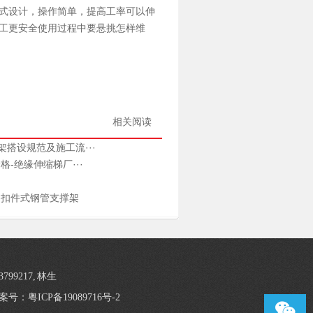
式设计，操作简单，提高工率可以伸
工更安全使用过程中要悬挑怎样维
相关阅读
搭设规范及施工流···
-绝缘伸缩梯厂···
-扣件式钢管支撑架
3799217, 林生
案号：粤ICP备19089716号-2