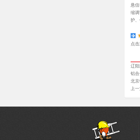
悬信
缩调
护、
点击
辽阳
铝合
北京
上一