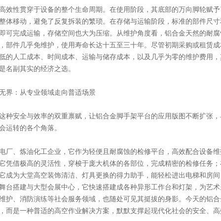
高效性贯穿于设备的整个生命周期。在使用阶段，其底部的万向脚轮赋予
整体移动，避免了反复拆装的繁琐。在存储与运输阶段，标准的部件尺寸
即可完成运输，存储空间也大为压缩。从维护角度看，铝合金天然的耐腐
，部件几乎免维护，使用寿命长达十五至三十年。尽管初期采购或租赁成
低的人工成本、时间成本、运输与储存成本，以及几乎为零的维护费用，
是名副其实的经济之选。
无界：从专业领域走向普适场景
这种安全与效率的双重禀赋，让铝合金脚手架平台的应用版图不断扩张，
会运转的各个角落。
电厂、炼油化工企业，它作为轻便且耐腐蚀的检修平台，高效配合设备维
它凭借极高的灵活性，穿梭于庞大机体的各部位，完成精密的检修任务；
它成为大堂高空装饰清洁、灯具更换的得力助手，能轻松进出电梯和房间
舞台搭建与大型会展中心，它快速搭建成各种异形工作台和灯架，为艺术
维护、消防演练等社会服务领域，也随处可见其挺拔的身影。今天的铝合
，而是一种普适的高空作业解决方案，默默支撑起现代化社会的安全、高