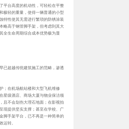
了平台高度的机动性，可轻松在平整
和极轻的重量，使得一辆普通的小型
蚀特性使其无需进行繁琐的防锈涂装
本略高于
钢管脚手架
，但考虑到其大
其全生命周期综合成本优势极为显
早已超越传统建筑施工的范畴，渗透
护；在机场航站楼和大型飞机维修
在星级酒店、商场大厦与物业保洁领
，且不会划伤大理石地面；在影视拍
呈现提供坚实支撑；甚至在学校、广
金脚手架平台，已不再是一种简单的
效运转。