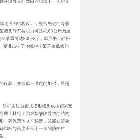
梯井道等空间受限的场景中，优势尤
优化后的结构设计，配合先进的冷胀
接头静态拉脱力可达4100公斤乃至
安全承重可达900公斤，单层平台轻松
特质，精准击中了传统脚手架笨重低效的
的诠释，并非单一维度的加强，而是
、斜杆通过自锁式楔形接头或插销紧密
原理上杜绝了因焊接缺陷导致的结构
形，确保架体水平稳定，又能在需要
踢脚板与高度不低于一米的防护栏
生。