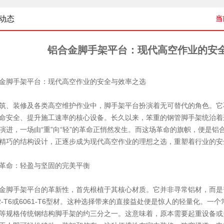
动态
当
铝合金脚手架平台：现代高空作业的安
金脚手架
平台：现代
高空作业
的安全与效率之选
筑、装修及各类高空维护作业中，脚手架平台扮演着无可替代的角色。它
命安全、提升施工速率的核心设备。长久以来，笨重的
钢管脚手架
统治着
演进，一场由“重”向“轻”的革命正悄然发生。而这场革命的旗帜，便是
铝
精巧的结构设计，正逐步成为现代
高空作业
的理想之选，重塑着行业的安
革命：轻盈与坚固的完美平衡
金脚手架平台的革新性，首先根植于其核心材质。它并非寻常铝材，而是
82-T6或6061-T6型材。这种选择带来的直接益处便是惊人的轻量化。
等规格传统钢结构脚手架的约三分之一。这意味着，原本需要起重设备或