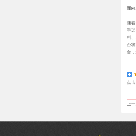
面向
随着
手架
料、
台将
台，
点击
上一