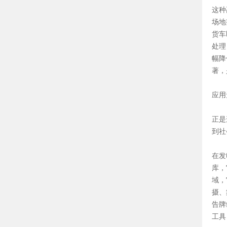
这种
场地
货车
处理
幅降
著，
应用
正是
到社
在发
库，
域，
摄、
告牌
工具