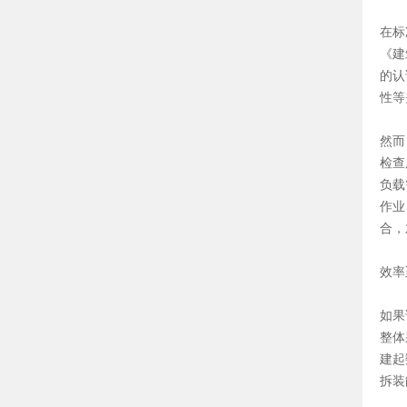
在标
《建
的认
性等
然而
检查
负载
作业
合，
效率
如果
整体
建起
拆装