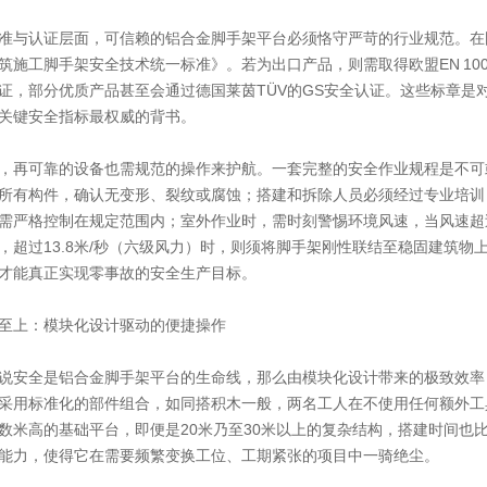
准与认证层面，可信赖的铝合金脚手架平台必须恪守严苛的行业规范。在
筑施工脚手架安全技术统一标准》。若为出口产品，则需取得欧盟EN 1004、美
证，部分优质产品甚至会通过德国莱茵TÜV的GS安全认证。这些标章是
关键安全指标最权威的背书。
，再可靠的设备也需规范的操作来护航。一套完整的安全作业规程是不可
所有构件，确认无变形、裂纹或腐蚀；搭建和拆除人员必须经过专业培训
需严格控制在规定范围内；室外作业时，需时刻警惕环境风速，当风速超过
，超过13.8米/秒（六级风力）时，则须将脚手架刚性联结至稳固建筑物
才能真正实现零事故的安全生产目标。
至上：模块化设计驱动的便捷操作
说安全是铝合金脚手架平台的生命线，那么由模块化设计带来的极致效率
采用标准化的部件组合，如同搭积木一般，两名工人在不使用任何额外工
数米高的基础平台，即便是20米乃至30米以上的复杂结构，搭建时间也
能力，使得它在需要频繁变换工位、工期紧张的项目中一骑绝尘。