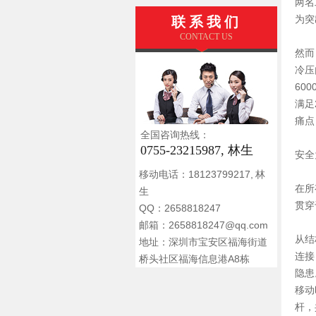
两名
为突
联系我们
CONTACT US
然而
冷压
60
满足
痛点
全国咨询热线：
0755-23215987, 林生
安全
移动电话：18123799217, 林
在所
生
贯穿
QQ：2658818247
邮箱：2658818247@qq.com
从结
地址：深圳市宝安区福海街道
连接
桥头社区福海信息港A8栋
隐患
移动
杆，