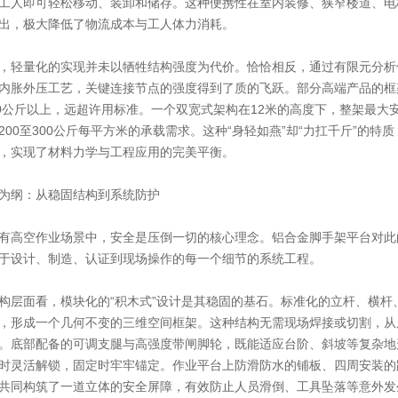
工人即可轻松移动、装卸和储存。这种便携性在室内装修、狭窄楼道、电
出，极大降低了物流成本与工人体力消耗。
，轻量化的实现并未以牺牲结构强度为代价。恰恰相反，通过有限元分析
内胀外压工艺，关键连接节点的强度得到了质的飞跃。部分高端产品的框架
00公斤以上，远超许用标准。一个双宽式架构在12米的高度下，整架最大
200至300公斤每平方米的承载需求。这种“身轻如燕”却“力扛千斤”的
，实现了材料力学与工程应用的完美平衡。
为纲：从稳固结构到系统防护
有高空作业场景中，安全是压倒一切的核心理念。铝合金脚手架平台对此
于设计、制造、认证到现场操作的每一个细节的系统工程。
构层面看，模块化的“积木式”设计是其稳固的基石。标准化的立杆、横杆
，形成一个几何不变的三维空间框架。这种结构无需现场焊接或切割，从
。底部配备的可调支腿与高强度带闸脚轮，既能适应台阶、斜坡等复杂地
时灵活解锁，固定时牢牢锚定。作业平台上防滑防水的铺板、四周安装的
共同构筑了一道立体的安全屏障，有效防止人员滑倒、工具坠落等意外发