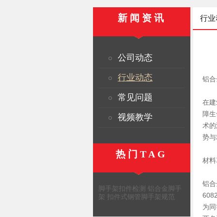
新闻资讯
行业
公司动态
行业动态
铝合
常见问题
在建
障生
视频教学
术的
势与
热门TAG
材料
铝合
脚手架扣件检测
铝合金脚手
60
架
扣件式钢管脚手架规范
为同