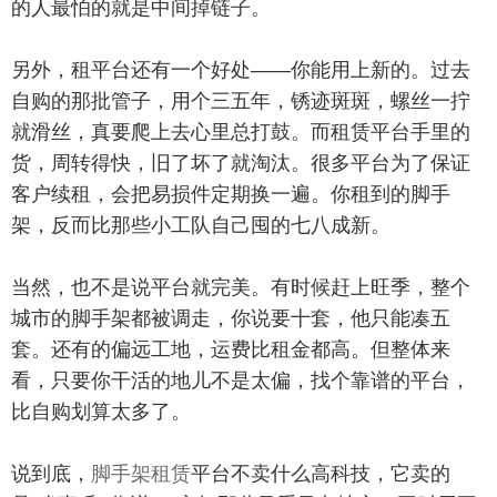
的人最怕的就是中间掉链子。
另外，租平台还有一个好处——你能用上新的。过去
自购的那批管子，用个三五年，锈迹斑斑，螺丝一拧
就滑丝，真要爬上去心里总打鼓。而租赁平台手里的
货，周转得快，旧了坏了就淘汰。很多平台为了保证
客户续租，会把易损件定期换一遍。你租到的脚手
架，反而比那些小工队自己囤的七八成新。
当然，也不是说平台就完美。有时候赶上旺季，整个
城市的脚手架都被调走，你说要十套，他只能凑五
套。还有的偏远工地，运费比租金都高。但整体来
看，只要你干活的地儿不是太偏，找个靠谱的平台，
比自购划算太多了。
说到底，
脚手架租赁
平台不卖什么高科技，它卖的