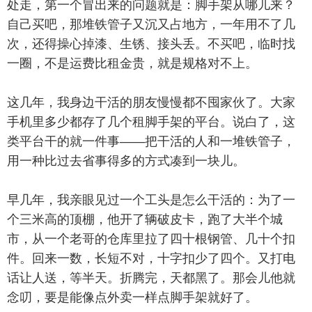
处走，第一个冒出来的问题就是：脚手架从哪儿来？
自己买吧，那堆铁管子又沉又占地方，一年用不了几
次，还得操心掉漆、生锈、接头丢。不买吧，临时找
一圈，不是运费比租金贵，就是规格对不上。
这几年，我身边干活的朋友慢慢都不囤家伙了。大家
手机里多少都存了几个租脚手架的平台。说白了，这
类平台干的就一件事——把干活的人和一堆铁管子，
用一种比过去省事得多的方式凑到一块儿。
早几年，我亲眼见过一个工头是怎么干活的：为了一
个三米高的顶棚，他开了辆破皮卡，跑了大半个城
市，从一个老哥的仓库里拉了四十根钢管、几十个扣
件。回来一数，长短不对，十字扣少了四个。又打电
话让人送，等半天。折腾完，天都黑了。那会儿他就
念叨，要是能像点外卖一样点脚手架就好了。