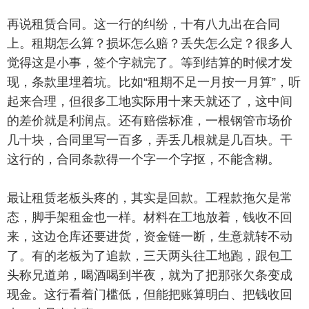
再说租赁合同。这一行的纠纷，十有八九出在合同
上。租期怎么算？损坏怎么赔？丢失怎么定？很多人
觉得这是小事，签个字就完了。等到结算的时候才发
现，条款里埋着坑。比如“租期不足一月按一月算”，听
起来合理，但很多工地实际用十来天就还了，这中间
的差价就是利润点。还有赔偿标准，一根钢管市场价
几十块，合同里写一百多，弄丢几根就是几百块。干
这行的，合同条款得一个字一个字抠，不能含糊。
最让租赁老板头疼的，其实是回款。工程款拖欠是常
态，脚手架租金也一样。材料在工地放着，钱收不回
来，这边仓库还要进货，资金链一断，生意就转不动
了。有的老板为了追款，三天两头往工地跑，跟包工
头称兄道弟，喝酒喝到半夜，就为了把那张欠条变成
现金。这行看着门槛低，但能把账算明白、把钱收回