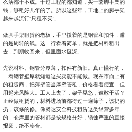
么活都干不成。干过工程的都知道，买一套脚手架的
钱，够租好几年的了。所以这些年，工地上的脚手架
越来越流行“只租不买”。
做
脚手架租赁
的老板，手里攥着的是钢管和扣件，赚
的是周转的钱。这一行看着简单，就是把材料租出
去，到期收回来，但里面水挺深。
先说材料。钢管分厚薄，扣件有新旧。真正懂行的，
一看钢管壁厚就知道这买卖能不能做。现在市面上有
的租赁商，把薄壁管当厚壁管租，价格看着便宜，但
用起来风险大。工人上去了，架子晃悠，谁敢干活？
正经做租赁的，材料进场前都得过一遍筛子，该扔的
扔，该修的修。像腾达安全科技租赁这类经营多年
的，仓库里的管材都是按规格分好，锈蚀严重的直接
报废，绝不凑合。