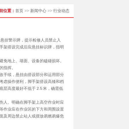
前位置：
首页
>>
新闻中心
>>
行业动态
并悬挂警示牌，提示检修人员禁止入
手架搭设完成后应悬挂标识牌，指明
避免地上、墙面、设备的磕碰损坏。
的指挥。
收手续，悬挂由搭设部分和运用部分
考虑操作便利，脚手架搭设高矮和档
高度最好不低于 2.5 米，确需低
伤人。明确在脚手架上高空作业时应
等作业应在作业区的下方和周围设置
面及周边禁止站人或摆放易燃易爆危