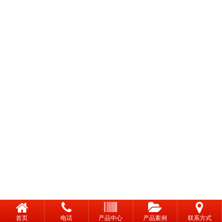
首页
电话
产品中心
产品案例
联系方式