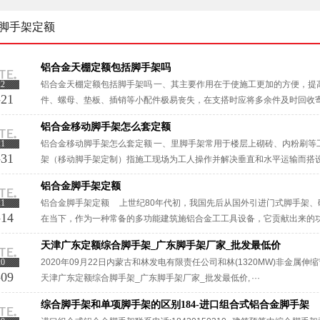
脚手架定额
铝合金天棚定额包括脚手架吗
22
铝合金天棚定额包括脚手架吗 一、其主要作用在于使施工更加的方便，提
-21
件、螺母、垫板、插销等小配件极易丧失，在支搭时应将多余件及时回收
三、屋面防护栏杆按图示屋面檐口以延长米计算，楼层临边防护栏杆按图示临
铝合金移动脚手架怎么套定额
21
铝合金移动脚手架怎么套定额 一、里脚手架常用于楼层上砌砖、内粉刷等工
-31
架（移动脚手架定制）指施工现场为工人操作并解决垂直和水平运输而搭
承接各种工程建筑外墙脚手架，室内满堂脚手架、厂区机器设备安装脚手架，
铝合金脚手架定额
21
铝合金脚手架定额 上世纪80年代初，我国先后从国外引进门式脚手架、
-14
在当下，作为一种常备的多功能建筑施铝合金工工具设备，它贡献出来的功能
天津广东定额综合脚手架_广东脚手架厂家_批发最低价
20
2020年09月22日内蒙古和林发电有限责任公司和林(1320MW)非金属伸缩
-09
天津广东定额综合脚手架_广东脚手架厂家_批发最低价, ···
综合脚手架和单项脚手架的区别184-进口组合式铝合金脚手架