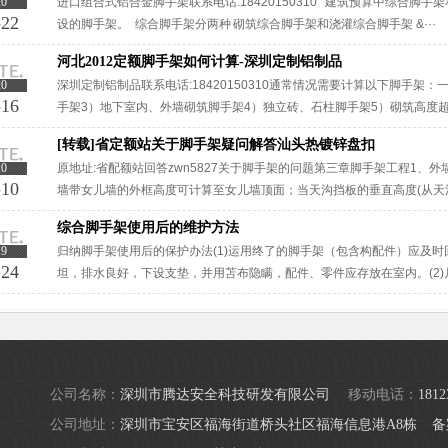
20
进口组合式铝合金脚手架联系电话:18420150310 建筑预算中综合脚
-22
设的脚手架。 综合脚手架分两种 砌筑综合脚手架和浇灌综合脚手架 &···
河北2012定额脚手架如何计算-深圳定制铝制品
20
深圳定制铝制品联系电话:18420150310通常情况需要计算以下脚手架
-16
手架3）地下室内、外墙砌筑脚手架4）独立砖、石柱脚手架5）砌筑高度超
基础、独立基础、设备基础、构筑物基础底面积在4m2以上或施工高度在1.5
[转载]省定额站关于脚手架疑问解答汕头热镀锌盘扣
20
原地址:省配额站回答zwn5827关于脚手架的问题第三章脚手架工程1、
-10
墙带女儿墙的外框高度可计算至女儿墙顶面；当天沟挡板的垂直高度(从天
可作为女儿墙计算2、突出的屋顶栏杆能算脚手架吗？甲:没有3、仅主体结构的
综合脚手架使用后的维护方法
19
归纳脚手架使用后的保护办法(1)运用终了的脚手架（包含构配件）应及
-24
坦，排水良好，下设支垫，并用苫布隐瞒，配件、零件应存放在室内。(2
先修正，方能入库存放，否则应转换。(3)要活期对脚手架的构配件中止除锈
公司名称：
深圳市腾达安全科技研发有限公司
移动电话：
1812
公司地址：
深圳市宝安区福海街道桥头社区福海信息港A8栋
备