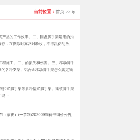
当前位置：
首页
>>
tg
高产品的工作效率。 二、圆盘脚手架运用的扣
寄存，在撤除时亦及时验收，不得乱仍乱放。
···
程施工。 二、的损失和伤害。 三、移动脚手
设的各种支架。铝合金移动脚手架怎么套定额
···
碗扣式脚手架等多种型式脚手架。建筑脚手架
···
节（蒙皮）(一票制)202009询价书询价公告,