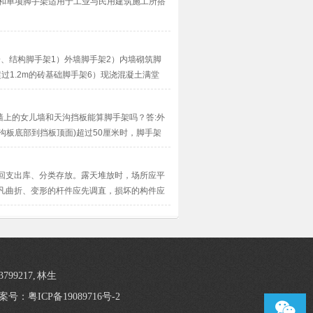
手架和单项脚手架适用于工业与民用建筑施工所搭
：一、结构脚手架1）外墙脚手架2）内墙砌筑脚
过1.2m的砖基础脚手架6）现浇混凝土满堂
m···
外墙上的女儿墙和天沟挡板能算脚手架吗？答:外
沟板底部到挡板顶面)超过50厘米时，脚手架
施工(···
时回支出库、分类存放。露天堆放时，场所应平
)凡曲折、变形的杆件应先调直，损坏的构件应
、防锈处置，凡···
3799217, 林生
案号：粤ICP备19089716号-2