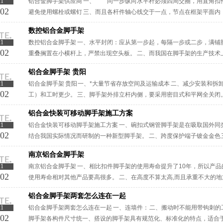
21
铝合金脚手架供应商 一、 同一步纵向水平杆必须四周交圈，用直角扣件
-02
避免使用螺栓或螺钉 三、而且各杆件轴心线交于一点，节点在框架平面内
手架供应商脚手架在自己的领域中，有较强的竞争力，但是在面对大的市场，
数控铝合金脚手架
21
数控铝合金脚手架 一、水平封闭：应从第一步起，每隔一步或二步，满铺
-02
重叠搁置在小横杆上，严禁出现空头板。 二、而我国在脚手架的生产技术
落后的。 三、很显然的，轮扣式脚手架具有多功能特性，可以根据实际的具体
铝合金脚手架 贵阳
21
铝合金脚手架 贵阳 一、*大量节省存放空间及运输成本 二、减少安装和拆
-02
工）和工时更少。 三、脚手架外排立杆内侧，要采用密目式和平网全关闭
定，应按要求设置剪刀撑。 ···
铝合金快装可移动脚手架施工方案
21
铝合金快装可移动脚手架施工方案 一、碗扣式钢管脚手架是在吸取国外同
-02
结合我国实际情况而研制的一种新型脚手架。 二、跨度保护端子镀金金色
体育场馆、会展中心、舞台、广告牌、商场、车站、码头、机场、桥梁、隧道
南京铝合金脚手架
21
南京铝合金脚手架 一、相比扣件脚手架的使用寿命提升了10年，所以产
-02
使用寿命相对其他产品要高很多。 二、在高度不算太高,而且承重不大的地
层楼房外墙施工,都是使用双排脚手架.高层楼房的施工,如果使用脚手架···
铝合金脚手架两套怎么连在一起
21
铝合金脚手架两套怎么连在一起 一、连墙件： 二、搬动时不能用带钩刺的
-02
脚手架各构件尺寸统一、搭设的脚手架具有规范化、标准化的特点，适合