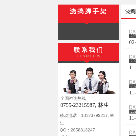
浇捣脚手架
浇捣
20
02
联系我们
CONTACT US
20
11
20
11
全国咨询热线：
0755-23215987, 林生
20
移动电话：18123799217, 林
11
生
QQ：2658818247