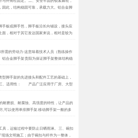
与外角柱固定。 二、安全牢固的锁紧棘轮，
，因此，结构稳固可靠，承载力大。铝合金脚
···
脚手板或脚手笆，脚手板沿长向铺设，接头应
上面，相对于其它发达国家来说，相对是较为
···
卸所需的劳动力-这意味着技术人员（熟练操作
。铝合金脚手架 贵阳为保证脚手架整体结构稳
类型脚手架的先进接头和配件工艺的基础上，
 三、适用性： 产品广泛应用于厂房、大型
···
品的耐磨损、耐腐蚀、高强度的特性，让产品的
方,可以使用单排脚手架.移动脚手架一般的多
工具，运输过程中要防止日晒雨淋。 三、碗扣
于现场文明施工；由于碗扣与杆件为一整体，