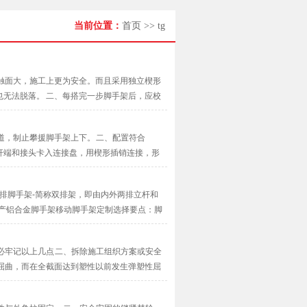
当前位置：
首页
>>
tg
触面大，施工上更为安全。而且采用独立楔形
无法脱落。 二、每搭完一步脚手架后，应校
···
道，制止攀援脚手架上下。 二、配置符合
采用杆端和接头卡入连接盘，用楔形插销连接，形
·
双排脚手架-简称双排架，即由内外两排立杆和
产铝合金脚手架移动脚手架定制选择要点：脚
必牢记以上几点 二、拆除施工组织方案或安全
屈曲，而在全截面达到塑性以前发生弹塑性屈
···