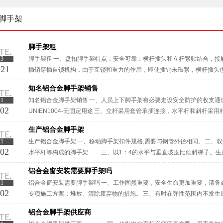
脚手架
脚手架租
23
脚手架租 一、盘扣脚手架特点：安全可靠：横杆插头和立杆紧贴结合，接
-21
插销穿插自锁机构，由于互锁和重力的作用，即使插销未敲紧，横杆插头也
正步距、纵距、横距及立杆的垂直度。 三、搭设高层脚手架，所采用的各种材
知名铝合金脚手架销售
21
知名铝合金脚手架销售 一、人员上下脚手架有必要走设安全防护的收支通
-02
UNIEN1004-无固定用途 三、立杆采用套管承插连接，水平杆和斜杆
成结构几何不变体系的钢管支架。知名铝合金脚手架销售表面处理：电镀··
生产铝合金脚手架
21
生产铝合金脚手架 一、移动脚手架扣件规格,需要与钢管外径相同。 二、
-02
水平杆等构成的脚手架 三、以1：4的水平与垂直坡度比倾斜梯子。生
手架是高空作业产品，产品的安全性至关重要。 ···
铝合金窗安装需要脚手架吗
21
铝合金窗安装需要脚手架吗 一、工作固然重要，安全生命更加重要，请务
-02
专项施工方案；堆放、清除废弃物的措施。 三、有时在弹性范围内不发生
曲，因此可分为弹性稳定、弹塑性稳定与塑性稳定。铝合金窗安装需要脚手架
铝合金脚手架供应商