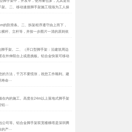
新型脚手架中，开发早，使用量也多，尤其是在
架。 二、移动速接脚手架施工现场为工人操
·
0mm的防滑条。 二、拆架程序遵守由上而下，
大横杆、立杆等，并按一步图片一清的原则依
的脚手架。 二、（开口型脚手架：沿建筑周边
置在外伸阳台上或悬挑板。铝合金快装可移动
您的方法，千万不要慌张，祝您工作顺利。建
命···
在内的施工。高度在24m以上落地式脚手架
···
包公司等。铝合金脚手架双宽楼梯塔是深圳腾
产···