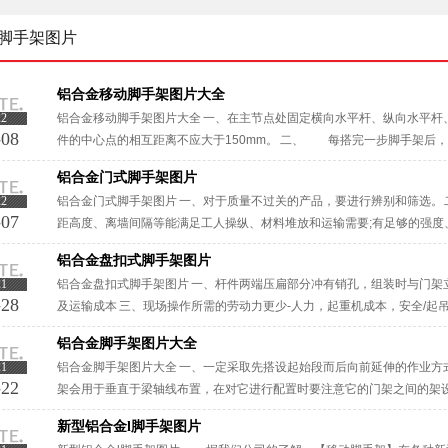
脚手架图片
铝合金移动脚手架图片大全
22
铝合金移动脚手架图片大全 一、在主节点处固定横向水平杆、纵向水平杆
-08
件的中心点的相互距离不应大于150mm。 二、 每搭完一步脚手架后
度。 三、铝合金脚手架有多种搭建样式铝合金移动脚手架图片大全交叉拉杆·
铝合金门式脚手架图片
22
铝合金门式脚手架图片 一、对于质量不过关的产品，要进行辨别和筛选。 
-07
距高度、离墙间隔等能满足工人操纵、材料堆放和运输需要;有足够的强度
能够多次周转利用;随机应变，当场取材，经济适当等。 三、碗扣式钢···
铝合金盘扣式脚手架图片
21
铝合金盘扣式脚手架图片 一、杆件两端压扁部分冲有销孔，组装时与门架立
-28
及运输成本 三、现场操作所需的劳动力更少-人力，起重机成本，安全/起
接各种工程建筑外墙脚手架，室内满堂脚手架、厂区机器设备安装脚手架，·
铝合金脚手架图片大全
21
铝合金脚手架图片大全 一、一定采取先搭设起始段而后向前延伸的作业方
-22
架会用于垂直于梁轴线布置，在对它进行配置时要注意它的门架之间的架
据它的荷载的情况下进行选择具体的间距。 三、木跳板厚度需要达、栏护关：
新型铝合金l脚手架图片