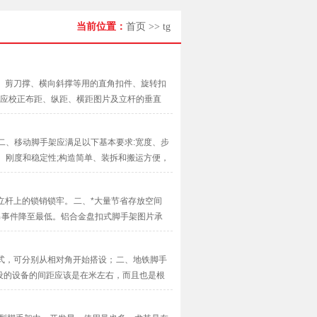
当前位置：
首页
>>
tg
、剪刀撑、横向斜撑等用的直角扣件、旋转扣
，应校正布距、纵距、横距图片及立杆的垂直
··
二、移动脚手架应满足以下基本要求:宽度、步
、刚度和稳定性;构造简单、装拆和搬运方便，
杆上的锁销锁牢。 二、*大量节省存放空间
吊事件降至最低。铝合金盘扣式脚手架图片承
··
式，可分别从相对角开始搭设； 二、地铁脚手
设的设备的间距应该是在米左右，而且也是根
···