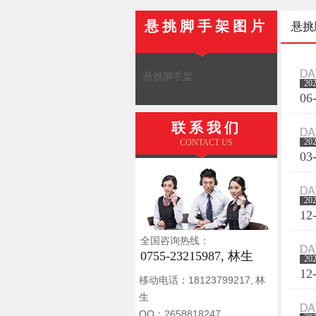
悬挑脚手架图片
悬挑
悬挑脚手架
20
06
联系我们
20
CONTACT US
03
20
12
全国咨询热线：
0755-23215987, 林生
20
12
移动电话：18123799217, 林
生
QQ：2658818247