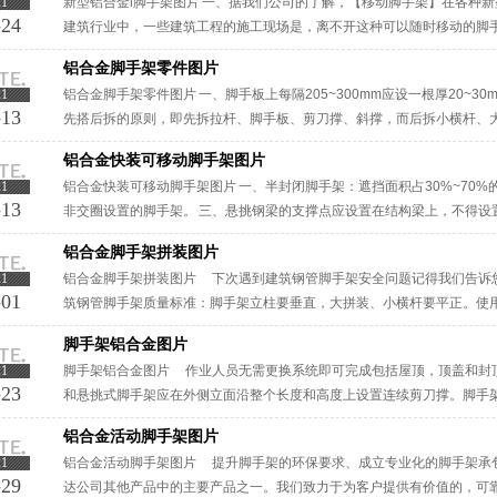
21
新型铝合金l脚手架图片 一、据我们公司的了解，【移动脚手架】在各种
-24
建筑行业中，一些建筑工程的施工现场是，离不开这种可以随时移动的脚手
作并解决垂直和水平运输和安装的各种支持。 三、顶杆:支撑架顶部立杆，··
铝合金脚手架零件图片
21
铝合金脚手架零件图片 一、脚手板上每隔205~300mm应设一根厚20~3
-13
先搭后拆的原则，即先拆拉杆、脚手板、剪刀撑、斜撑，而后拆小横杆、
次进行，严禁上下同时进行拆架作业。 三、半封闭脚手架：遮铝合···
铝合金快装可移动脚手架图片
21
铝合金快装可移动脚手架图片 一、半封闭脚手架：遮挡面积占30%~70%
-13
非交圈设置的脚手架。 三、悬挑钢梁的支撑点应设置在结构梁上，不得设
脚手架图片产品标准化包装。 ···
铝合金脚手架拼装图片
21
铝合金脚手架拼装图片 下次遇到建筑钢管脚手架安全问题记得我们告诉
-01
筑钢管脚手架质量标准：脚手架立柱要垂直，大拼装、小横杆要平正。使用寿
脚手架铝合金图片
21
脚手架铝合金图片 作业人员无需更换系统即可完成包括屋顶，顶盖和封顶
-23
和悬挑式脚手架应在外侧立面沿整个长度和高度上设置连续剪刀撑。脚手架铝
铝合金活动脚手架图片
21
铝合金活动脚手架图片 提升脚手架的环保要求、成立专业化的脚手架承
-29
达公司其他产品中的主要产品之一。我们致力于为客户提供有价值的，可靠的