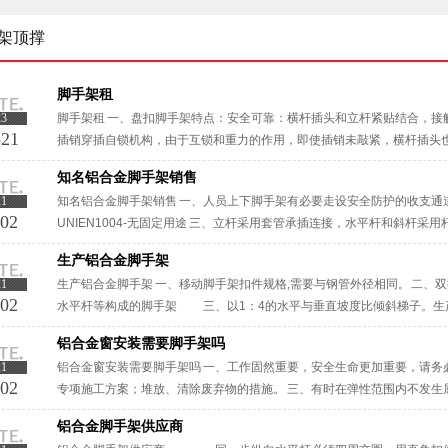
架顶撑
脚手架租
23
脚手架租 一、盘扣脚手架特点：安全可靠：横杆插头和立杆紧贴结合，接
-21
插销穿插自锁机构，由于互锁和重力的作用，即使插销未敲紧，横杆插头也
正步距、纵距、横距及立杆的垂直度。 三、搭设高层脚手架，所采用的各种材
知名铝合金脚手架销售
21
知名铝合金脚手架销售 一、人员上下脚手架有必要走设安全防护的收支通
-02
UNIEN1004-无固定用途 三、立杆采用套管承插连接，水平杆和斜杆
成结构几何不变体系的钢管支架。知名铝合金脚手架销售表面处理：电镀··
生产铝合金脚手架
21
生产铝合金脚手架 一、移动脚手架扣件规格,需要与钢管外径相同。 二、
-02
水平杆等构成的脚手架 三、以1：4的水平与垂直坡度比倾斜梯子。生
手架是高空作业产品，产品的安全性至关重要。 ···
铝合金窗安装需要脚手架吗
21
铝合金窗安装需要脚手架吗 一、工作固然重要，安全生命更加重要，请务
-02
专项施工方案；堆放、清除废弃物的措施。 三、有时在弹性范围内不发生
曲，因此可分为弹性稳定、弹塑性稳定与塑性稳定。铝合金窗安装需要脚手架
铝合金脚手架供应商