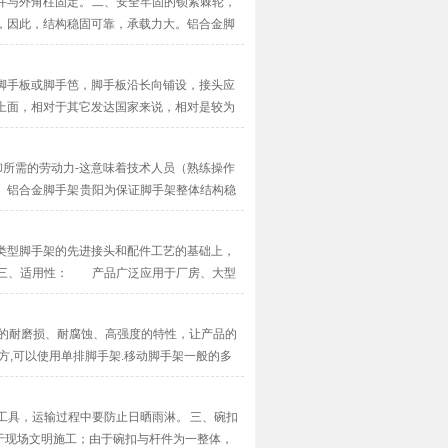
与外角柱固定。 二、安全牢固的锁紧棘轮，
，因此，结构稳固可靠，承载力大。铝合金脚
···
脚手板或脚手笆，脚手板沿长向铺设，接头应
上面，相对于其它发达国家来说，相对是较为
···
卸所需的劳动力-这意味着技术人员（熟练操作
。铝合金脚手架 贵阳为保证脚手架整体结构稳
类型脚手架的先进接头和配件工艺的基础上，
 三、适用性： 产品广泛应用于厂房、大型
···
品的耐磨损、耐腐蚀、高强度的特性，让产品的
方,可以使用单排脚手架.移动脚手架一般的多
工具，运输过程中要防止日晒雨淋。 三、碗扣
于现场文明施工；由于碗扣与杆件为一整体，