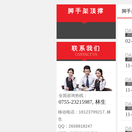
脚手架顶撑
脚手
20
02
联系我们
CONTACT US
20
11
20
11
全国咨询热线：
0755-23215987, 林生
20
移动电话：18123799217, 林
11
生
QQ：2658818247