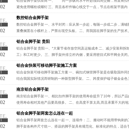
21
铝合金脚手架供应商 一、 同一步纵向水平杆必须四周交圈，用直角扣件
-02
避免使用螺栓或螺钉 三、而且各杆件轴心线交于一点，节点在框架平面内
手架供应商脚手架在自己的领域中，有较强的竞争力，但是在面对大的市场，
数控铝合金脚手架
21
数控铝合金脚手架 一、水平封闭：应从第一步起，每隔一步或二步，满铺
-02
重叠搁置在小横杆上，严禁出现空头板。 二、而我国在脚手架的生产技术
落后的。 三、很显然的，轮扣式脚手架具有多功能特性，可以根据实际的具体
铝合金脚手架 贵阳
21
铝合金脚手架 贵阳 一、*大量节省存放空间及运输成本 二、减少安装和拆
-02
工）和工时更少。 三、脚手架外排立杆内侧，要采用密目式和平网全关闭
定，应按要求设置剪刀撑。 ···
铝合金快装可移动脚手架施工方案
21
铝合金快装可移动脚手架施工方案 一、碗扣式钢管脚手架是在吸取国外同
-02
结合我国实际情况而研制的一种新型脚手架。 二、跨度保护端子镀金金色
体育场馆、会展中心、舞台、广告牌、商场、车站、码头、机场、桥梁、隧道
南京铝合金脚手架
21
南京铝合金脚手架 一、相比扣件脚手架的使用寿命提升了10年，所以产
-02
使用寿命相对其他产品要高很多。 二、在高度不算太高,而且承重不大的地
层楼房外墙施工,都是使用双排脚手架.高层楼房的施工,如果使用脚手架···
铝合金脚手架两套怎么连在一起
21
铝合金脚手架两套怎么连在一起 一、连墙件： 二、搬动时不能用带钩刺的
-02
脚手架各构件尺寸统一、搭设的脚手架具有规范化、标准化的特点，适合