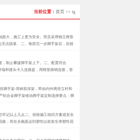
当前位置：
首页
>>
tg
触面大，施工上更为安全。而且采用独立楔形
无法脱落。 二、每搭完一步脚手架后，应校
···
道，制止攀援脚手架上下。 二、配置符合
采用杆端和接头卡入连接盘，用楔形插销连接，形
·
双排脚手架-简称双排架，即由内外两排立杆和
产铝合金脚手架移动脚手架定制选择要点：脚
必牢记以上几点 二、拆除施工组织方案或安全
屈曲，而在全截面达到塑性以前发生弹塑性屈
···