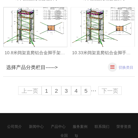
10.8米阔架直爬铝合金脚手架DRP119
10.33米阔架直爬铝合金脚手架DRP118
选择产品分类栏目------>
切换类目
上一页
1
2
3
4
5
···
下一页
公司简介
新闻中心
产品中心
服务案例
联系我们
荣誉资质
全国
tg