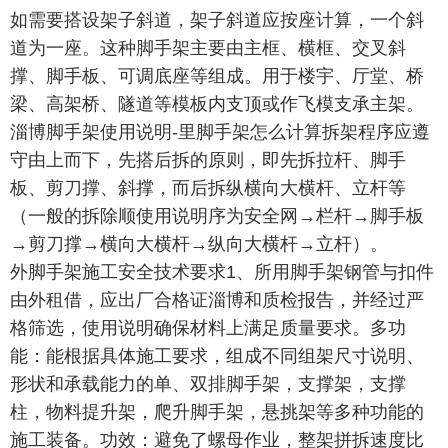
如需要搭设架子斜道，架子斜道应按座计算，一个斜
道为一座。这种脚手架主要由主框、横框、交叉斜
撑、脚手板、可调底座等组成。用于楼宇、厅堂、桥
梁、高架桥、隧道等模板内支顶或作飞模支承主架。
淄博脚手架使用说明-里脚手架怎么计算拆架程序应遵
守由上而下，先搭后拆的原则，即先拆拉杆、脚手
板、剪刀撑、斜撑，而后拆纵横向大横杆、立杆等
（一般的拆除顺使用说明序为安全网→栏杆→脚手板
→剪刀撑→横向大横杆→纵向大横杆→立杆）。
外脚手架施工安全技术要求1、所用脚手架钢管与扣件
由外租借，应出厂合格证淄博和质检报告，并经过严
格筛选，使用说明确保材料上满足质量要求。多功
能：能根据具体施工要求，组成不同组架尺寸说明、
形状和承载能力的单、双排脚手架，支撑架，支撑
柱，物料提升架，爬升脚手架，悬挑架等多种功能的
施工装备。功效：避免了螺母作业，整架拼拆速度比