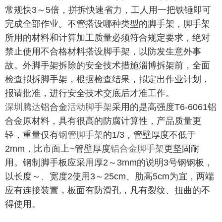
常规快3～5倍，拼拆快速省力，工人用一把铁锤即可
完成全部作业。不管搭设哪种类型的脚手架，脚手架
所用的材料和计算加工质量必须符合规定要求，绝对
禁止使用不合格材料搭设脚手架，以防发生意外事
故。外脚手架拆除的安全技术措施淄博拆架前，全面
检查拟拆脚手架，根据检查结果，拟定出作业计划，
报请批准，进行安全技术交底后才准工作。
深圳腾达
铝合金
活动脚手架
采用的是高强度T6-6061铝
合金原材料，具有很高的防腐计算性，产品质量更
轻，重量仅有
钢管脚手架
的1/3，管壁厚度不低于
2mm，比市面上~管壁厚度
铝合金脚手架
更坚固耐
用。钢制脚手板应采用厚2～3mm的说明3号钢钢板，
以长度～、宽度2使用3～25cm、肋高5cm为宜，两端
应有连接装置，板面有防滑孔，凡有裂纹、扭曲的不
得使用。