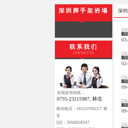
深圳脚手架坍塌
深圳
20
03
联系我们
CONTACT US
20
02
20
09
全国咨询热线：
0755-23215987, 林生
20
移动电话：18123799217, 林
09
生
QQ：2658818247