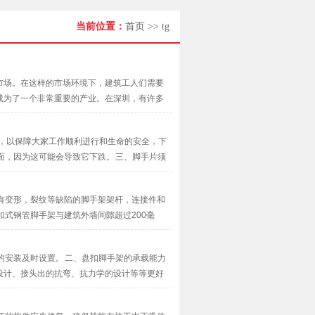
当前位置：
首页
>>
tg
市场。在这样的市场环境下，建筑工人们需要
成为了一个非常重要的产业。在深圳，有许多
晓脚手架出租哪里最便宜。深···
作，以保障大家工作顺利进行和生命的安全，下
面，因为这可能会导致它下跌。 三、脚手片须
·
有变形，裂纹等缺陷的脚手架架杆，连接件和
扣式钢管脚手架与建筑外墙间隙超过200毫
式脚···
的安装及时设置。 二、盘扣脚手架的承载能力
设计、接头出的抗弯、抗力学的设计等等更好
结合···