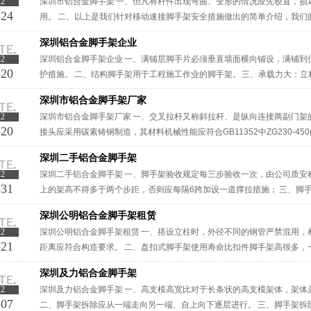
22
深圳市铝合金脚手架 一、但凡有杆件出现弯曲、变形的情况应先较直，损
-24
用。 二、以上是我们针对移动速接脚手架安全措施做出的简单介绍，我们
程中的安全，欢迎您来电咨询。 三、碗扣式钢管脚手架当采用钢管横杆时深圳
深圳铝合金脚手架企业
22
深圳铝合金脚手架企业 一、满铺层脚手片必须垂直墙面横向铺设，满铺到
-20
护措施。 二、结构脚手架用于工程施工作业的脚手架。 三、承载力大：
连接，接头具有可靠的铝合金抗弯、抗剪、抗扭力学性能。深圳铝合金脚手架
深圳市铝合金脚手架厂家
22
深圳市铝合金脚手架厂家 一、交叉拉杆又称斜拉杆、是纵向连接两副门架
-20
接头应采用碳素铸钢制造，其材料机械性能应符合GB11352中ZG230-4
围搭建给工人上下用的.主要负荷就是人的重量,和一些建筑···
深圳二手铝合金脚手架
22
深圳二手铝合金脚手架 一、脚手架验收规定每三步验收一次，由公司质安
-31
上的架高不得多于两个步距，否则应每隔6跨加设一道撑拉措施； 三、脚手
脚手架铝合金内侧设的防护栏杆和30cm高踢脚杆。深圳二手铝合金脚···
深圳公明铝合金脚手架租赁
22
深圳公明铝合金脚手架租赁 一、搭设立柱时，外径不同的钢管严禁混用，
-21
距离应符合构造要求。 二、盘扣式脚手架使用寿命比扣件脚手架高很多，
三、体积小运输储存方便、客户群众多。深圳公明铝合金脚手架租赁里脚手·
深圳及力铝合金脚手架
22
深圳及力铝合金脚手架 一、高支模高宽比对于长条状的高支模架体，架体
-07
二、脚手架拆除应从一端走向另一端、自上向下逐层进行。 三、脚手架拆