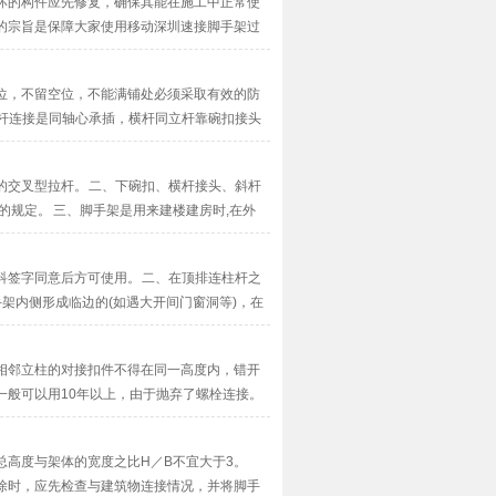
坏的构件应先修复，确保其能在施工中正常使
的宗旨是保障大家使用移动深圳速接脚手架过
···
位，不留空位，不能满铺处必须采取有效的防
立杆连接是同轴心承插，横杆同立杆靠碗扣接头
···
的交叉型拉杆。 二、下碗扣、横杆接头、斜杆
50的规定。 三、脚手架是用来建楼建房时,在外
科签字同意后方可使用。 二、在顶排连柱杆之
架内侧形成临边的(如遇大开间门窗洞等)，在
相邻立柱的对接扣件不得在同一高度内，错开
一般可以用10年以上，由于抛弃了螺栓连接。
··
总高度与架体的宽度之比H／B不宜大于3。
除时，应先检查与建筑物连接情况，并将脚手