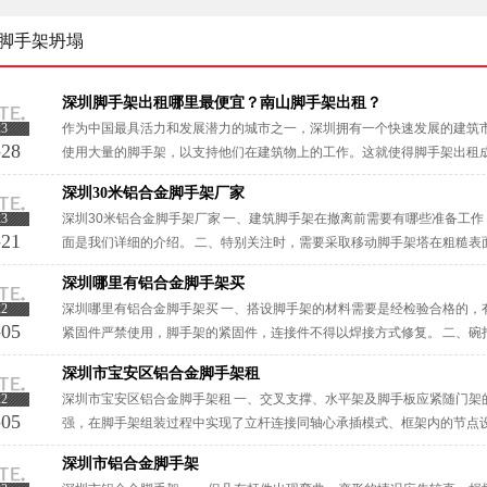
脚手架坍塌
深圳脚手架出租哪里最便宜？南山脚手架出租？
23
作为中国最具活力和发展潜力的城市之一，深圳拥有一个快速发展的建筑
-28
使用大量的脚手架，以支持他们在建筑物上的工作。这就使得脚手架出租
脚手架出租公司，但是如何选择最便宜的呢？在本文中，我们将介绍深圳东
深圳30米铝合金脚手架厂家
23
深圳30米铝合金脚手架厂家 一、建筑脚手架在撤离前需要有哪些准备工
-21
面是我们详细的介绍。 二、特别关注时，需要采取移动脚手架塔在粗糙表
用18铅丝双股并联绑扎，不少于4点，要求绑扎牢固，交接处平整，铺设··
深圳哪里有铝合金脚手架买
22
深圳哪里有铝合金脚手架买 一、搭设脚手架的材料需要是经检验合格的，
-05
紧固件严禁使用，脚手架的紧固件，连接件不得以焊接方式修复。 二、碗
米，未采取防护措施；门式脚手架未在每个主节点处设置一根横向水平杆；门
深圳市宝安区铝合金脚手架租
22
深圳市宝安区铝合金脚手架租 一、交叉支撑、水平架及脚手板应紧随门架
-05
强，在脚手架组装过程中实现了立杆连接同轴心承插模式、框架内的节点
的让结构稳固性，从而大大提升了建筑支撑的安全性能，和现代模板的巧妙的
深圳市铝合金脚手架