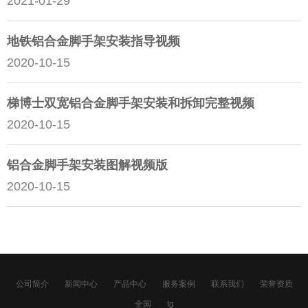
2021-01-29
地铁铝合金脚手架安装指导视频
2020-10-15
梯博士双宽铝合金脚手架安装和拆卸完整视频
2020-10-15
铝合金脚手架安装图解视频版
2020-10-15
公司简介
新闻中心
产品中心
服务案例
联系我们
荣誉资质
全国
tg