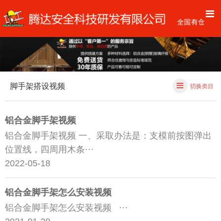
脚手架搭设视频
切换类目
铝合金脚手架视频
铝合金脚手架视频 一、采取办法是：支模前按图弹出
位置线，四周用木条···
2022-05-18
铝合金脚手架怎么安装视频
铝合金脚手架怎么安装视频 ···