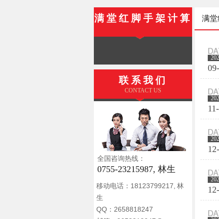
满堂红脚手架计算
满堂
20
09
联系我们
CONTACT US
20
11
20
12
全国咨询热线：
0755-23215987, 林生
20
移动电话：18123799217, 林
12
生
QQ：2658818247