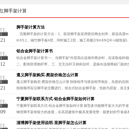
红脚手架计算
脚手架计算方法
22
完整脚手架的计算方法： 1、双排脚手架采用密目网全封闭，搭设高度m H 20=
-21
m h 5.1，铺竹脚手板4层，同时施工2层，施工荷载2/3m KN Q K =(砌筑架)
铝合金脚手架计算书
21
铝合金脚手架计算书 一、当脚手架*作层高出连墙件两步时，应采取临时
-12
二、配有防滑抱杆带。 三、交叉拉杆又称斜拉杆、是纵向连接两副门架的
架：用于装修工程施工作业的脚手架。 ···
遵义脚手架购买-爬架价格怎么计算
20
遵义脚手架购买-爬架价格怎么计算 拆除程序与搭设程序相反，先搭的后
-21
拆除顺序应沿脚手架交圈进行。组合式铝合金脚手架，也称为层架，其主
广。梯博士的层架称为背景，通用，由于它具有无限延伸的特点，高···
宁夏脚手架联系方式-铝合金脚手架如何计算
20
宁夏脚手架联系方式-铝合金脚手架如何计算 新型多功能脚手架大大的节
-09
钢管脚手架有较大的改观，在高层建筑中极具发展优势：能更好的节省成本
高空坠物的危险。宁夏脚手架联系方式-铝合金脚手架如联系何···
淄博脚手架使用说明-里脚手架怎么计算