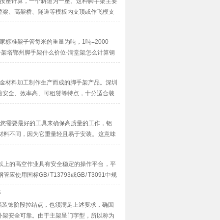
应按座计算，一个斜道为一座。这种脚手架主要
桥梁、高架桥、隧道等模板内支顶或作飞模支
标准架子管每米的重量为吨，1吨=2000
手架塔鄂州脚手架什么价位-满堂架怎么计算钢
合金材料加工制作生产而成的脚手架产品。深圳
着安全、效率高、可租赁等特点，十分适合装
 您需要最好的工具来确保高质量的工作，铝
材料不同，因为它重量轻且易于安装。 这意味
）以上的高空作业具有安全稳定的操作平台 ，平
标GB / T13793或GB / T3091中规
好
外墙装饰阶段拉结点，也须满足上述要求，确因
外架安全可靠。由于主架呈门字型，所以称为