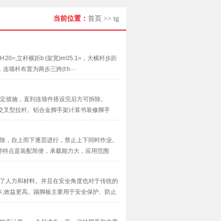
当前位置：
首页
>>
tg
,立杆横距b (架宽)m 05.1=，大横杆步距
，连墙杆布置为两步三跨(t h···
稳定措施，直到连墙件搭设完后方可拆除。
交叉型拉杆。铝合金脚手架计算书装修脚手
拆除，自上而下逐层进行，禁止上下同时作业。
要特点是装配简便，承载能力大，应用范围
省了人力和材料。并且在安全角度也对于传统的
,效益更高。踢脚板主要用于安全保护、防止