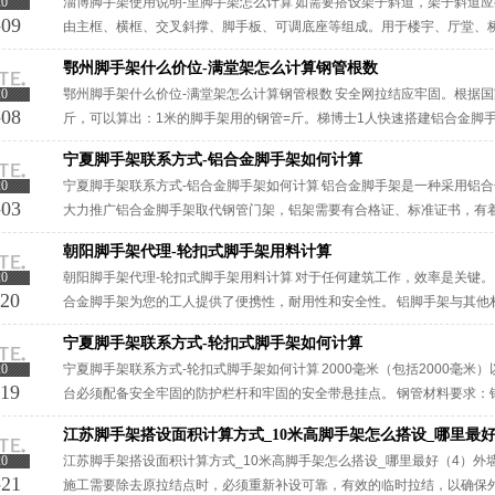
20
淄博脚手架使用说明-里脚手架怎么计算 如需要搭设架子斜道，架子斜道
-09
由主框、横框、交叉斜撑、脚手板、可调底座等组成。用于楼宇、厅堂、
承主架。淄博脚手架使用说明-里脚手架怎么计算拆架程序应遵守···
鄂州脚手架什么价位-满堂架怎么计算钢管根数
20
鄂州脚手架什么价位-满堂架怎么计算钢管根数 安全网拉结应牢固。根据国家
-08
斤，可以算出：1米的脚手架用的钢管=斤。梯博士1人快速搭建铝合金脚
管根数分类1、是否可移动：分为移动和固定两种；2、材···
宁夏脚手架联系方式-铝合金脚手架如何计算
20
宁夏脚手架联系方式-铝合金脚手架如何计算 铝合金脚手架是一种采用铝
-03
大力推广铝合金脚手架取代钢管门架，铝架需要有合格证、标准证书，有
修、清洁、维修等工程项目使用。欢迎致方式铝合金电咨询如何计算 ···
朝阳脚手架代理-轮扣式脚手架用料计算
20
朝阳脚手架代理-轮扣式脚手架用料计算 对于任何建筑工作，效率是关键。
-20
合金脚手架为您的工人提供了便携性，耐用性和安全性。 铝脚手架与其他
着您无需安装脚手架就可以花更多的时间在工作上。 从安···
宁夏脚手架联系方式-轮扣式脚手架如何计算
20
宁夏脚手架联系方式-轮扣式脚手架如何计算 2000毫米（包括2000毫米
-19
台必须配备安全牢固的防护栏杆和牢固的安全带悬挂点。 钢管材料要求：钢管应使用国
定的Q235普通钢管，···
江苏脚手架搭设面积计算方式_10米高脚手架怎么搭设_哪里最
20
江苏脚手架搭设面积计算方式_10米高脚手架怎么搭设_哪里最好（4）
-21
施工需要除去原拉结点时，必须重新补设可靠，有效的临时拉结，以确保