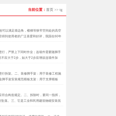
当前位置：
首页
>>
tg
、他可以满足墙边角，楼梯等狭窄空间处的高空
经得到使用者的广泛喜爱和好评，我国在60年
··
进行，严禁上下同时作业；连墙件需要随脚手
不应大于2步，如大于2步应增设连墙件加
抛撑加固···
进行拆架。 二、装修脚手架：用于装修工程施
合金脚手架安装规范模板支架：用于支撑模板
应符合构造规定。 二、拆除时，要同一指挥，
坠落。 三、它是工业和民用建筑物砌安装筑
···