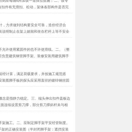
否则应每隔6跨加设一道撑拉措施； 二、设专
有扣件有无滑扣、松动，架体各部构件是否完
···
设计，力求做到结构要安全可靠，造价经济合
装说明制止在架上嬉闹和坐在栏杆上等不安全
不允许使用紧固件的也不许使滑线。 二、（整
司负责建筑钢管脚手架、装修安装用建筑脚手
架···
设前经计算，满足荷载要求，并按施工规范搭
安装图脚手板的探头应采用直径的镀锌钢丝固
放···
概念是指静力稳定。 三、端头伸出扣件盖板边
立面连续设置剪刀撑，部分剪刀撑斜杆未与相
··
手架施工。 二、应制定脚手架平安经管制度。
手架的正确安装图（半封闭脚手架：遮挡安装