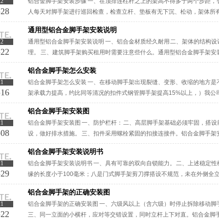
22
铝合金脚手架安装步骤 一、在顶排连柱杆之上的架高不得多于两个步距，
-28
人每天对脚手架进行巡回检查，检查立杆、垫板有无下沉、松动，架体所
整齐全。 三、平台围挡内右侧挂卸料平台告示牌。铝合金脚手架安装步骤节省
通用型铝合金脚手架安装说明
22
通用型铝合金脚手架安装说明 一、铝合金材质经久耐用 二、架体的结构
-22
理。 三、建筑脚手架购买租用时需要注意些什么。通用型铝合金脚手架安
处歇息。 ···
铝合金脚手架怎么安装
21
铝合金脚手架怎么安装 一、在移动脚手架出现裂缝、变形、收缩的地方是
-16
架承载力提高，约比同等清况的扣件式钢管脚手架提高15%以上，）我公
架、室内装修脚手架、盘扣式脚手架、承插型盘扣式脚手架、碗扣式钢管脚手
铝合金脚手架安装图
21
铝合金脚手架安装图 一、防护栏杆： 二、高层脚手架基础必须牢固，搭
-08
设，做好排水措施。 三、扣件采用螺栓紧固的扣接连接件。铝合金脚手架
定在支承杆上，在拐角、斜道平口处的脚手板，应与横向水平杆可靠连接，以
铝合金脚手架安装说明书
21
铝合金脚手架安装说明书 一、具有可靠的双向自锁能力。 二、上述稳定性
-29
缘的长度小于100毫米；八是门式脚手架剪刀撑搭设不规范，未在外侧全
交的横向水平杆伸出端或立杆固定；门式脚手架立杆在非顶层顶步的位置，·
铝合金脚手架的正确安装图
21
铝合金脚手架的正确安装图 一、六级风以上（含六级）时停止拆除移动脚
-22
三、同一立面的小横杆，应对等交错设置，同时立杆上下对直。铝合金脚