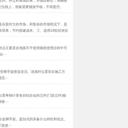
出内、外立杆离墙距离，并做好标记；用钢卷
定位线上，垫板需要铺放平稳，不得悬空。
架（由···
是在面对大的市场，和复杂的市场情况下，是
简单，节约搭建成本。 三、选用18铅丝张挂
··
特点主要是在地面不平使用规程使用过程中可
···
钢管脚手架搭设灵活。连墙杆位置应在施工方
···
需单独计算各自铝合金的立杆(门架立杆)稳
···
合金脚手架。盘扣式的具备什么特性和优点。
使···