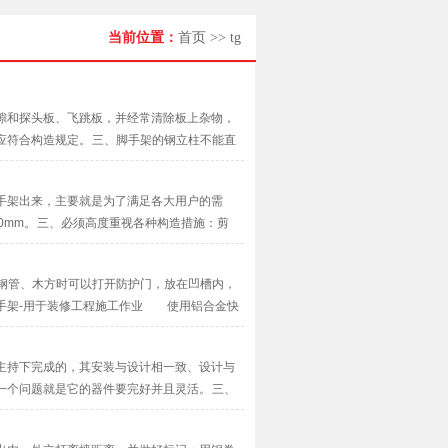
当前位置：
首页
>>
tg
隙和探头板、飞跳板，并经常清除板上杂物，
应符合构造规定。 三、脚手架的钢立柱不能直
···
手架出来，主要就是为了满足各大用户的需
0mm。 三、必须高度重视各种构造措施：剪
···
的钢管、木方时可以打开防护门，放在凹槽内，
脚手架-用于装修工程施工作业 使用铝合金快
··
主持下完成的，其安装与设计相一致、设计与
一个问题就是它的器件要完好并且灵活。 三、
···