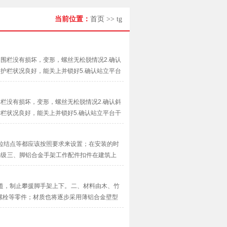
当前位置：
首页
>>
tg
，围栏没有损坏，变形，螺丝无松脱情况2.确认
认护栏状况良好，能关上并锁好5.确认站立平台
，并···
围栏没有损坏，变形，螺丝无松脱情况2.确认斜
护栏状况良好，能关上并锁好5.确认站立平台干
并使···
拉结点等都应该按照要求来设置；在安装的时
梯级 三、脚铝合金手架工作配件扣件在建筑上
··
道，制止攀援脚手架上下。 二、材料由木、竹
螺栓等零件；材质也将逐步采用薄铝合金壁型
···