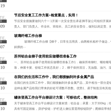
20
-19
节后安全复工工作方案+检查重点，实用！
20
节后安全措施要做到六个一 1开展一次安全责任承诺 脚手架公司组织开
-09
责人、部门负责人、作业长、班组长、员工的安全责任，做到以岗定责、按
理念，自觉融入日常生产工作中，认真遵守各项安全管理规章制度。&nb··
玻璃纤维工作台梯
20
玻璃纤维工作台梯【梯子，日常生活用具，由两根长粗杆子做边，中
-07
斜撑的···
苏州铝合金梯子使用前应做哪些准备工作
20
一、 苏州铝合金梯子使用前应做哪些准备工作1． 确保所有铆钉、螺栓
-10
靠，伸展卡簧、铰链工作状态良好； 2． 梯子保持清洁，无油脂、油污、湿
子保持清洁，禁止穿皮底鞋。苏州铝合金梯子当要上下攀梯时，人必···
在我们的生活和工作中，我们都接触到许多金属产品
20
在我们的生活和工作中，我们都接触到许多金属产品，其中相当一部分是
-10
这种金属产品给我们带来的好处可谓数不胜数。优势1、易于制造没有其
成形性。铝合金可以很容易地制成薄板或细丝，这就是为什么它在人类社会
罐体登高工作台平台梯设计方案：可移动式，整体结构
20
关于罐体登高工作台平台梯设计方案材质：铝合金；承重：大于300kg
-10
具有可固定踏板，;防护铰链：护栏进人侧位置需用铰链防护；爬梯应带有