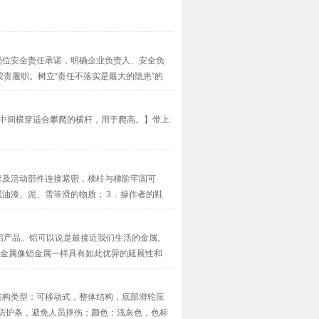
展岗位安全责任承诺，明确企业负责人、安全负
责履职。树立“责任不落实是最大的隐患”的
·
间横穿适合攀爬的横杆，用于爬高。】带上
螺母及活动部件连接紧密，梯柱与梯阶牢固可
油漆、泥、雪等滑的物质； 3． 操作者的鞋
铝产品。铝可以说是最接近我们生活的金属。
他金属像铝金属一样具有如此优异的延展性和
中获得了越来越多的发展空间···
；结构类型：可移动式，整体结构，底部滑轮应
防护条，避免人员摔伤；颜色：浅灰色，色标