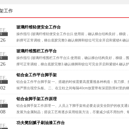
架工作
玻璃纤维轻便安全工作台
19
操作指引 (玻璃纤维轻便安全工作台)1.使用前，确认梯台结构良好，梯级
-26
斜撑可正常调校，梯台底胶完整3.确认梯脚和铰位可完全开启和紧锁4.确
干净，无杂物，踢脚板稳固，也有妥善放好安全护网6.确认工作平台位置良好
玻璃纤维围栏工作平台
19
操作指引 (玻璃纤维围栏工作平台)1.使用前，确认梯台结构良好，梯级，
-26
撑可正常调校，梯台底胶完整3.确认梯脚和铰位可完全开启和紧锁4.确认
净，无杂物，踢脚板稳固，也有妥善放好安全护网6.确认工作平台位置良好，
铝合金工作平台脚手架
21
铝合金工作平台脚手架 一、搭建的时候需要高度重视各种构造：剪刀撑、
-02
候严禁出现空头板。 二、在立柱之间每隔40cm放置带有深层防滑衬里的
所起到的作用是无法铝合金言名的，同时在安装上也是有一定的要求，具体·
铝合金脚手架工作原理
21
铝合金脚手架工作原理 一、人员上下脚手架有必要走设安全防护的收支通
-08
发展为金属制品；搭设工艺将逐步采用组装方法，尽量减少或不用扣件、
钢、铝合金制品等。 三、这种方式多见于横杆搁置在立杆顶端的里脚手架；靠
功夫凳刮腻子刷油漆工作台