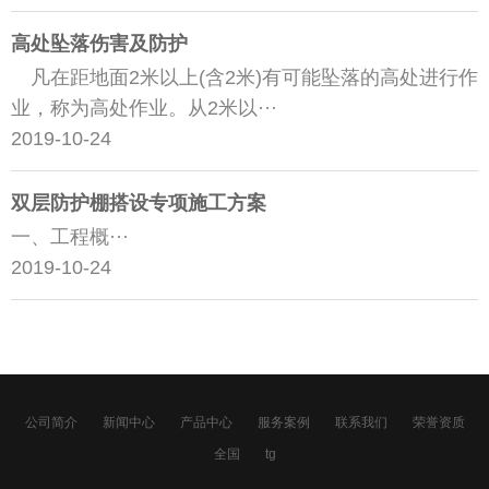
高处坠落伤害及防护
凡在距地面2米以上(含2米)有可能坠落的高处进行作
业，称为高处作业。从2米以···
2019-10-24
双层防护棚搭设专项施工方案
一、工程概···
2019-10-24
公司简介
新闻中心
产品中心
服务案例
联系我们
荣誉资质
全国
tg